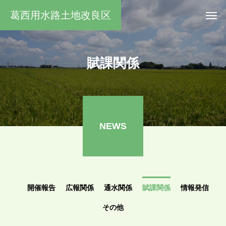
葛西用水路土地改良区
賦課関係
NEWS
開催報告
広報関係
通水関係
賦課関係
情報発信
その他